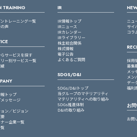
 TRAINING
IR
NE
プントレーニング一覧
IR情報トップ
ニュ
者の声
IRニュース
サイ
IRカレンダー
コラ
IRライブラリー
ICE
株主総会関係
REC
株式情報
電子公告
からサービスを探す
よくあるご質問
ゴリー別サービス一覧
採用
実績
募集
メッ
SDGS/D&I
メン
PANY
デー
SDGs/D&Iトップ
福利
当グループのマテリアリティ
情報トップ
マテリアリティへの取り組み
プメッセージ
SDGs推進体制
お問
D&Iの取り組み
ション／ビジョン
概要
お問
トナー企業一覧
一覧