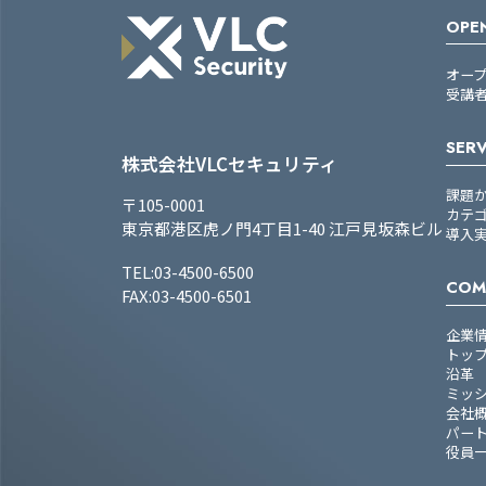
OPEN
オー
受講
SERV
株式会社VLCセキュリティ
課題
〒105-0001
カテ
東京都港区虎ノ門4丁目1-40 江戸見坂森ビル
導入
TEL:03-4500-6500
COM
FAX:03-4500-6501
企業
トッ
沿革
ミッ
会社
パー
役員