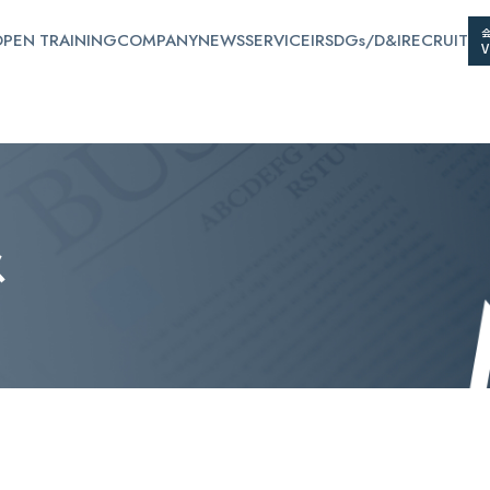
PEN TRAINING
COMPANY
NEWS
SERVICE
IR
SDGs/D&I
RECRUIT
ス