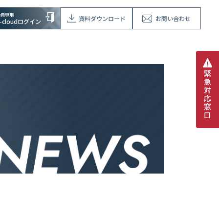
会員専用
資料ダウンロード
お問い合わせ
V-cloudログイン
緊
急
対
応
窓
口