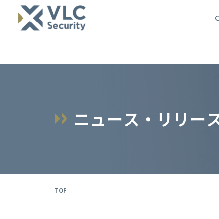
O
ニ
ュ
ー
ス
・
リ
リ
ー
TOP