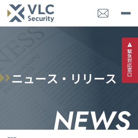
緊
急
対
応
窓
ニ
ュ
ー
ス
・
リ
リ
ー
ス
口