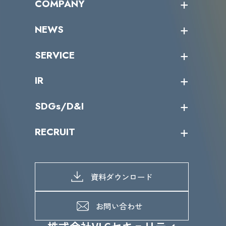
COMPANY
受講者の声
企業情報トップ
NEWS
トップメッセージ
沿革
ニュース・リリース
SERVICE
ミッション／ビジョン
サイバーニュース
会社概要
コラム
課題からサービスを探す
IR
パートナー企業一覧
カテゴリー別サービス一覧
役員一覧
導入実績
IR情報トップ
SDGs/D&I
IRカレンダー
IRニュース
SDGs/D&Iトップ
RECRUIT
IRライブラリー
当グループのマテリアリティ
株主総会関係
マテリアリティへの取り組み
採用情報トップ
株式情報
SDGs推進体制
募集職種一覧
電子公告
D&Iの取り組み
メッセージ
資料ダウンロード
よくあるご質問
メンバーインタビュー
データで知るVLCセキュリティ
お問い合わせ
福利厚生