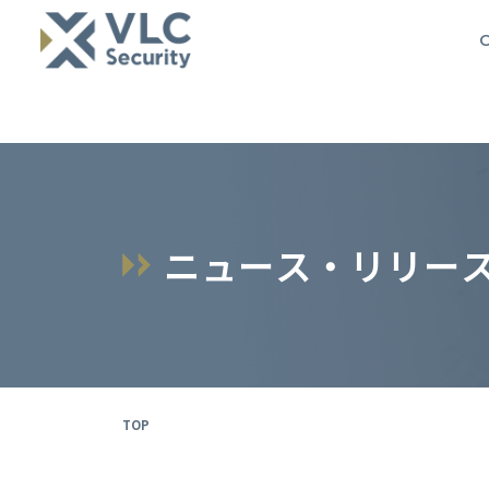
O
ニ
ュ
ー
ス
・
リ
リ
ー
TOP