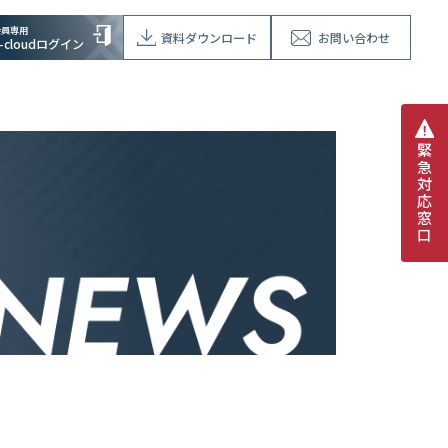
会員専用
資料ダウンロード
お問い合わせ
V-cloudログイン
緊
急
対
応
窓
口