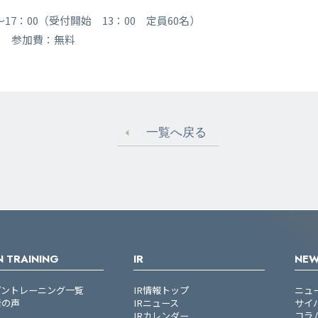
0～17：00（受付開始 13：00 定員60名）
 参加費：無料
一覧へ戻る
 TRAINING
IR
NE
プントレーニング一覧
IR情報トップ
ニュ
者の声
IRニュース
サイ
IRカレンダー
コラ