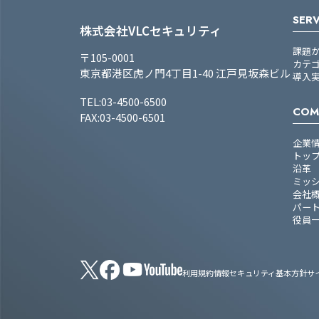
SERV
株式会社VLCセキュリティ
課題
〒105-0001
カテ
東京都港区虎ノ門4丁目1-40 江戸見坂森ビル
導入
TEL:03-4500-6500
COM
FAX:03-4500-6501
企業
トッ
沿革
ミッ
会社
パー
役員
利用規約
情報セキュリティ基本方針
サ