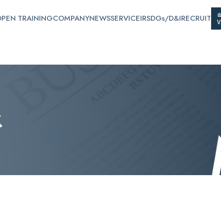
PEN TRAINING
COMPANY
NEWS
SERVICE
IR
SDGs/D&I
RECRUIT
ス