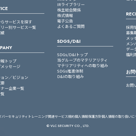
IRライブラリー
ICE
株主総会関係
REC
株式情報
電子公告
からサービスを探す
よくあるご質問
ゴリー別サービス一覧
採用
実績
募集
メッ
SDGS/D&I
メン
PANY
デー
SDGs/D&Iトップ
福利
当グループのマテリアリティ
情報トップ
マテリアリティへの取り組み
プメッセージ
SDGs推進体制
お問
D&Iの取り組み
ション／ビジョン
概要
お問
トナー企業一覧
一覧
イバーセキュリティトレーニング関連サービス規約
個人情報保護方針
個人情報の取り扱いに
© VLC SECURITY CO., LTD.