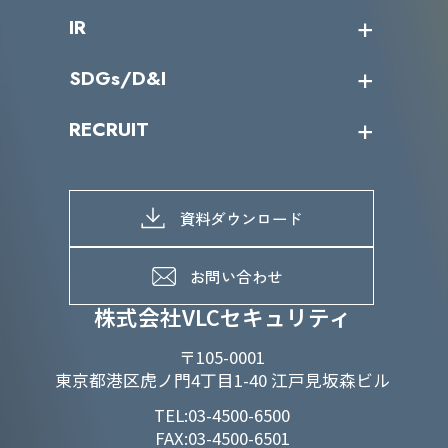
会社概要
コラム
課題からサービスを探す
IR
パートナー企業一覧
カテゴリー別サービス一覧
役員一覧
導入実績
IR情報トップ
SDGs/D&I
IRカレンダー
IRニュース
SDGs/D&Iトップ
RECRUIT
IRライブラリー
当グループのマテリアリティ
株主総会関係
マテリアリティへの取り組み
採用情報トップ
株式情報
SDGs推進体制
募集職種一覧
電子公告
D&Iの取り組み
メッセージ
資料ダウンロード
よくあるご質問
メンバーインタビュー
データで知るVLCセキュリティ
お問い合わせ
福利厚生
株式会社VLCセキュリティ
〒105-0001
東京都港区虎ノ門4丁目1-40 江戸見坂森ビル
TEL:03-4500-6500
FAX:03-4500-6501