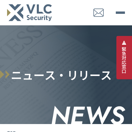
緊
急
対
応
窓
ニ
ュ
ー
ス
・
リ
リ
ー
ス
口