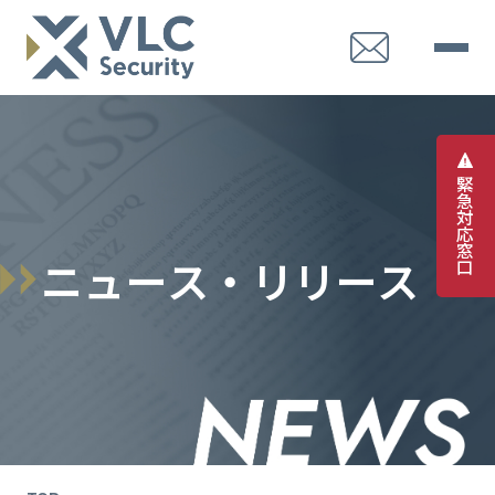
緊
急
対
応
窓
ニ
ュ
ー
ス
・
リ
リ
ー
ス
口