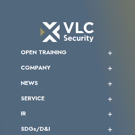
OPEN TRAINING
オープントレーニング一覧
COMPANY
受講者の声
企業情報トップ
NEWS
トップメッセージ
沿革
ニュース・リリース
SERVICE
ミッション／ビジョン
サイバーニュース
会社概要
コラム
課題からサービスを探す
IR
パートナー企業一覧
カテゴリー別サービス一覧
役員一覧
導入実績
IR情報トップ
SDGs/D&I
IRカレンダー