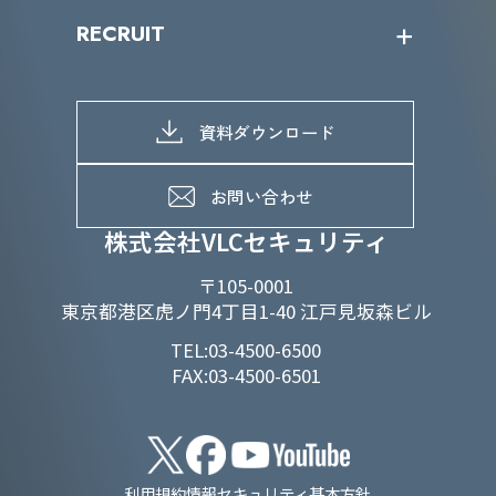
IRニュース
SDGs/D&Iトップ
RECRUIT
IRライブラリー
当グループのマテリアリティ
株主総会関係
マテリアリティへの取り組み
採用情報トップ
株式情報
SDGs推進体制
募集職種一覧
電子公告
D&Iの取り組み
メッセージ
資料ダウンロード
よくあるご質問
メンバーインタビュー
データで知るVLCセキュリティ
お問い合わせ
福利厚生
株式会社VLCセキュリティ
〒105-0001
東京都港区虎ノ門4丁目1-40 江戸見坂森ビル
TEL:03-4500-6500
FAX:03-4500-6501
利用規約
情報セキュリティ基本方針