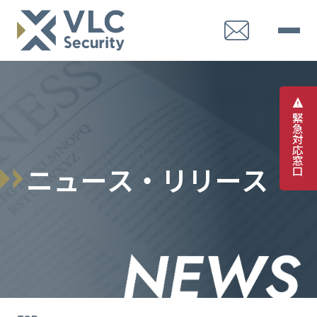
緊
急
対
応
窓
ニ
ュ
ー
ス
・
リ
リ
ー
ス
口