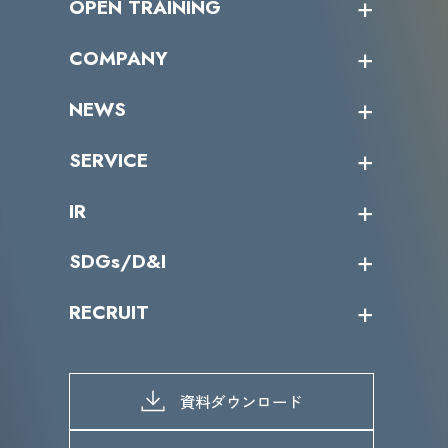
OPEN TRAINING
オープントレーニング一覧
COMPANY
受講者の声
企業情報トップ
NEWS
トップメッセージ
沿革
ニュース・リリース
SERVICE
ミッション／ビジョン
サイバーニュース
会社概要
コラム
課題からサービスを探す
IR
パートナー企業一覧
カテゴリー別サービス一覧
役員一覧
導入実績
IR情報トップ
SDGs/D&I
IRカレンダー
IRニュース
SDGs/D&Iトップ
RECRUIT
IRライブラリー
当グループのマテリアリティ
株主総会関係
マテリアリティへの取り組み
採用情報トップ
株式情報
SDGs推進体制
募集職種一覧
電子公告
D&Iの取り組み
メッセージ
資料ダウンロード
よくあるご質問
メンバーインタビュー
データで知るVLCセキュリティ