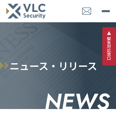
緊
急
対
応
窓
口
ニュース・リリース