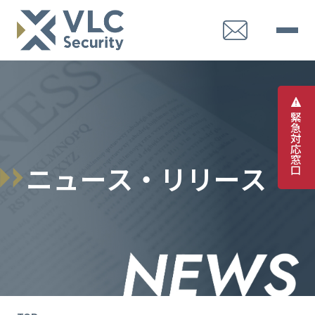
緊
急
対
応
窓
ニ
ュ
ー
ス
・
リ
リ
ー
ス
口