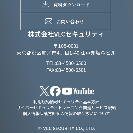
D&Iの取り組み
メッセージ
資料ダウンロード
よくあるご質問
メンバーインタビュー
データで知るVLCセキュリティ
お問い合わせ
福利厚生
株式会社VLCセキュリティ
〒105-0001
東京都港区虎ノ門4丁目1-40 江戸見坂森ビル
TEL:03-4500-6500
FAX:03-4500-6501
利用規約
情報セキュリティ基本方針
サイバーセキュリティトレーニング関連サービス規約
個人情報保護方針
個人情報の取り扱いについて
© VLC SECURITY CO., LTD.