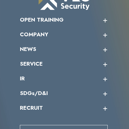
OPEN TRAINING
オープントレーニング一覧
COMPANY
受講者の声
企業情報トップ
NEWS
トップメッセージ
沿革
ニュース・リリース
SERVICE
ミッション／ビジョン
サイバーニュース
会社概要
コラム
課題からサービスを探す
IR
パートナー企業一覧
カテゴリー別サービス一覧
役員一覧
導入実績
IR情報トップ
SDGs/D&I
IRカレンダー
IRニュース
SDGs/D&Iトップ
RECRUIT
IRライブラリー
当グループのマテリアリティ
株主総会関係
マテリアリティへの取り組み
採用情報トップ
株式情報
SDGs推進体制
募集職種一覧
電子公告