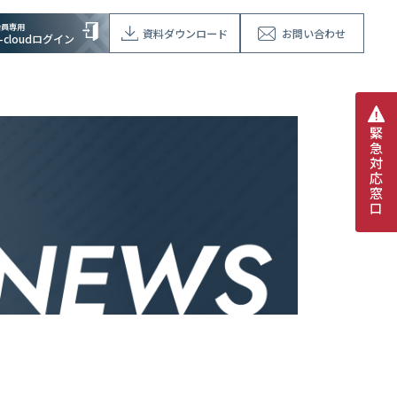
会員専用
資料ダウンロード
お問い合わせ
V-cloudログイン
緊
急
対
応
窓
口