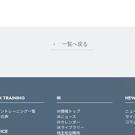
一覧へ戻る
 TRAINING
IR
NE
プントレーニング一覧
IR情報トップ
ニュ
者の声
IRニュース
サイ
IRカレンダー
コラ
IRライブラリー
ICE
株主総会関係