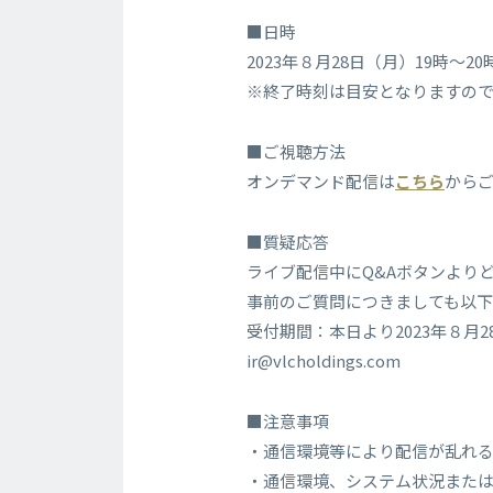
■日時
2023年８月28日（月）19時～20
※終了時刻は目安となりますの
■ご視聴方法
オンデマンド配信は
こちら
から
■質疑応答
ライブ配信中にQ&Aボタンより
事前のご質問につきましても以
受付期間：本日より2023年８月2
ir@vlcholdings.com
■注意事項
・通信環境等により配信が乱れ
・通信環境、システム状況また