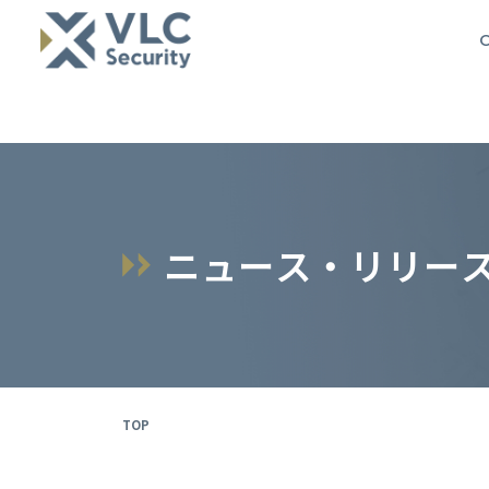
O
ニ
ュ
ー
ス
・
リ
リ
ー
TOP