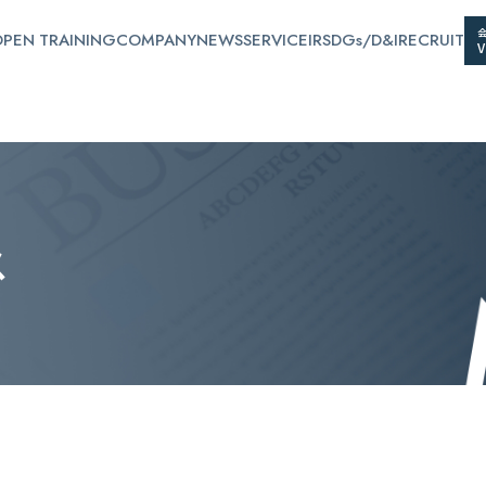
PEN TRAINING
COMPANY
NEWS
SERVICE
IR
SDGs/D&I
RECRUIT
ス