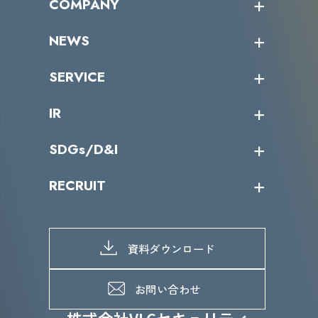
COMPANY
受講者の声
企業情報トップ
NEWS
トップメッセージ
沿革
ニュース・リリース
SERVICE
ミッション／ビジョン
サイバーニュース
会社概要
コラム
課題からサービスを探す
IR
パートナー企業一覧
カテゴリー別サービス一覧
役員一覧
導入実績
IR情報トップ
SDGs/D&I
IRカレンダー
IRニュース
SDGs/D&Iトップ
RECRUIT
IRライブラリー
当グループのマテリアリティ
株主総会関係
マテリアリティへの取り組み
採用情報トップ
株式情報
SDGs推進体制
募集職種一覧
電子公告
D&Iの取り組み
メッセージ
資料ダウンロード
よくあるご質問
メンバーインタビュー
データで知るVLCセキュリティ
お問い合わせ
福利厚生