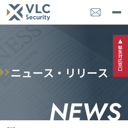
緊
急
対
応
窓
ニ
ュ
ー
ス
・
リ
リ
ー
ス
口