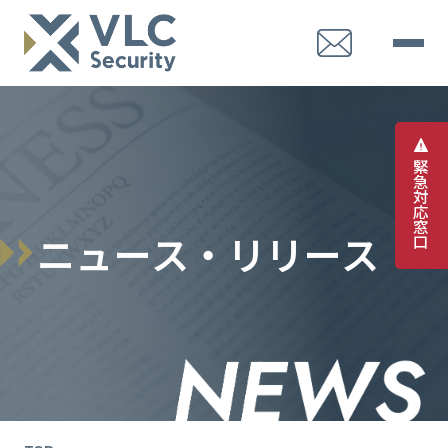
緊
急
対
応
窓
ニ
ュ
ー
ス
・
リ
リ
ー
ス
口