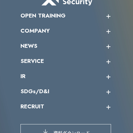
OPEN TRAINING
オープントレーニング一覧
COMPANY
受講者の声
企業情報トップ
NEWS
トップメッセージ
沿革
ニュース・リリース
SERVICE
ミッション／ビジョン
サイバーニュース
会社概要
コラム
課題からサービスを探す
IR
パートナー企業一覧
カテゴリー別サービス一覧
役員一覧
導入実績
IR情報トップ
SDGs/D&I
IRカレンダー
IRニュース
SDGs/D&Iトップ
RECRUIT
IRライブラリー
当グループのマテリアリティ
株主総会関係
マテリアリティへの取り組み
採用情報トップ
株式情報
SDGs推進体制
募集職種一覧
電子公告
D&Iの取り組み
メッセージ
資料ダウンロード