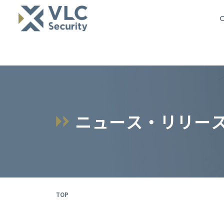
O
ニ
ュ
ー
ス
・
リ
リ
ー
TOP