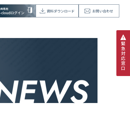
会員専用
資料ダウンロード
お問い合わせ
V-cloudログイン
緊
急
対
応
窓
口