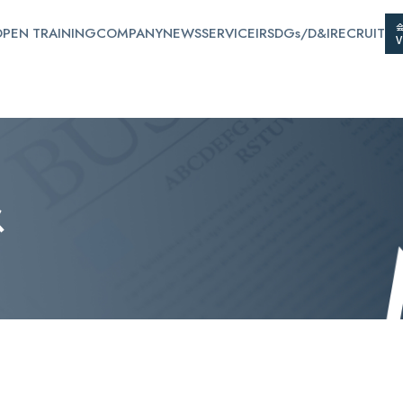
PEN TRAINING
COMPANY
NEWS
SERVICE
IR
SDGs/D&I
RECRUIT
ス