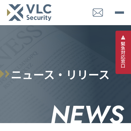
緊
急
対
応
窓
口
ニュース・リリース