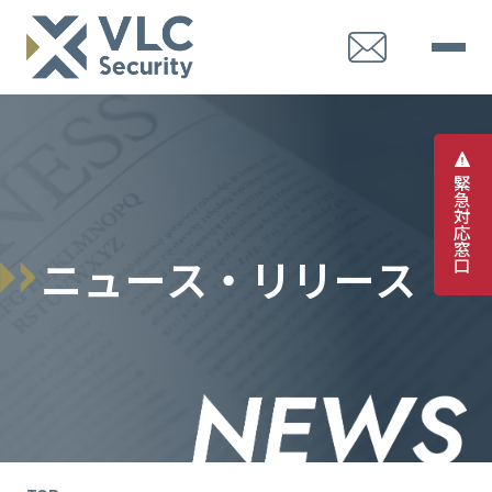
緊
急
対
応
窓
ニ
ュ
ー
ス
・
リ
リ
ー
ス
口