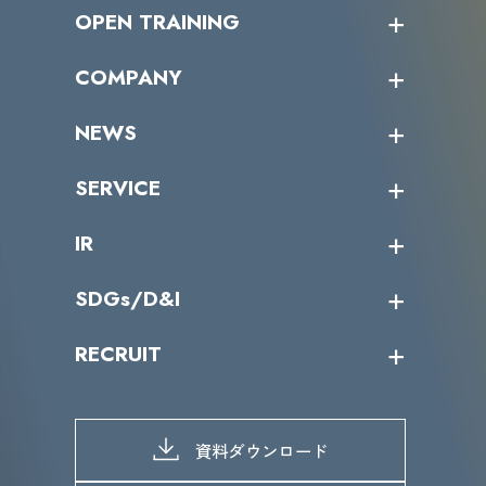
OPEN TRAINING
オープントレーニング一覧
COMPANY
受講者の声
企業情報トップ
NEWS
トップメッセージ
沿革
ニュース・リリース
SERVICE
ミッション／ビジョン
サイバーニュース
会社概要
コラム
課題からサービスを探す
IR
パートナー企業一覧
カテゴリー別サービス一覧
役員一覧
導入実績
IR情報トップ
SDGs/D&I
IRカレンダー
IRニュース
SDGs/D&Iトップ
RECRUIT
IRライブラリー
当グループのマテリアリティ
株主総会関係
マテリアリティへの取り組み
採用情報トップ
株式情報
SDGs推進体制
募集職種一覧
電子公告
D&Iの取り組み
メッセージ
資料ダウンロード
よくあるご質問
メンバーインタビュー