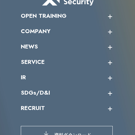
OPEN TRAINING
オープントレーニング一覧
COMPANY
受講者の声
企業情報トップ
NEWS
トップメッセージ
沿革
ニュース・リリース
SERVICE
ミッション／ビジョン
サイバーニュース
会社概要
コラム
課題からサービスを探す
IR
パートナー企業一覧
カテゴリー別サービス一覧
役員一覧
導入実績
IR情報トップ
SDGs/D&I
IRカレンダー
IRニュース
SDGs/D&Iトップ
RECRUIT
IRライブラリー
当グループのマテリアリティ
株主総会関係
マテリアリティへの取り組み
採用情報トップ
株式情報
SDGs推進体制
募集職種一覧
電子公告
D&Iの取り組み
メッセージ
資料ダウンロード