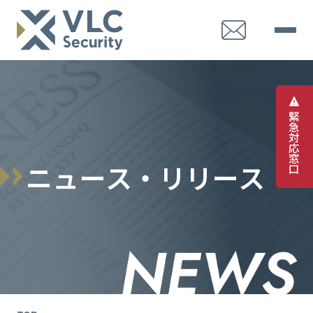
緊
急
対
応
窓
ニ
ュ
ー
ス
・
リ
リ
ー
ス
口