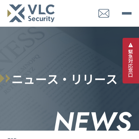
緊
急
対
応
窓
ニ
ュ
ー
ス
・
リ
リ
ー
ス
口