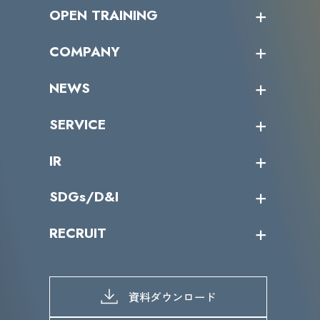
OPEN TRAINING
オープントレーニング一覧
COMPANY
受講者の声
企業情報トップ
NEWS
トップメッセージ
沿革
ニュース・リリース
SERVICE
ミッション／ビジョン
サイバーニュース
会社概要
コラム
課題からサービスを探す
IR
パートナー企業一覧
カテゴリー別サービス一覧
役員一覧
導入実績
IR情報トップ
SDGs/D&I
IRカレンダー
IRニュース
SDGs/D&Iトップ
RECRUIT
IRライブラリー
当グループのマテリアリティ
株主総会関係
マテリアリティへの取り組み
採用情報トップ
株式情報
SDGs推進体制
募集職種一覧
電子公告
D&Iの取り組み
メッセージ
資料ダウンロード
よくあるご質問
メンバーインタビュー