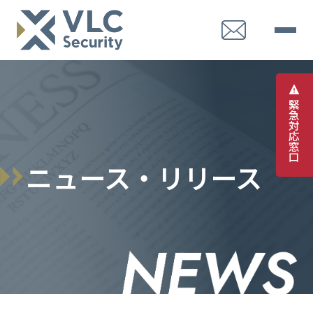
緊
急
対
応
窓
口
ニュース・リリース