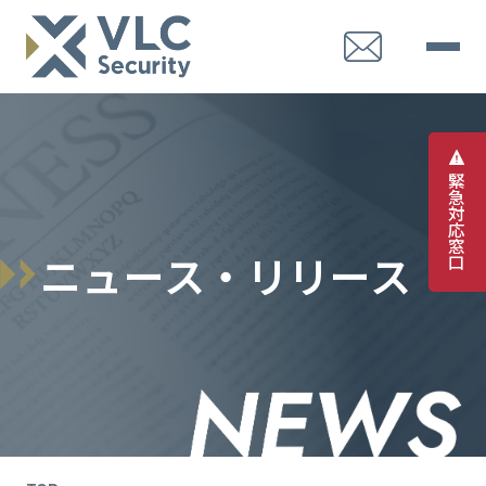
緊
急
対
応
窓
ニ
ュ
ー
ス
・
リ
リ
ー
ス
口