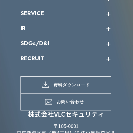
トップメッセージ
沿革
ニュース・リリース
SERVICE
ミッション／ビジョン
サイバーニュース
会社概要
コラム
課題からサービスを探す
IR
パートナー企業一覧
カテゴリー別サービス一覧
役員一覧
導入実績
IR情報トップ
SDGs/D&I
IRカレンダー
IRニュース
SDGs/D&Iトップ
RECRUIT
IRライブラリー
当グループのマテリアリティ
株主総会関係
マテリアリティへの取り組み
採用情報トップ
株式情報
SDGs推進体制
募集職種一覧
電子公告
D&Iの取り組み
メッセージ
資料ダウンロード
よくあるご質問
メンバーインタビュー
データで知るVLCセキュリティ
お問い合わせ
福利厚生
株式会社VLCセキュリティ
〒105-0001
東京都港区虎ノ門4丁目1-40 江戸見坂森ビル