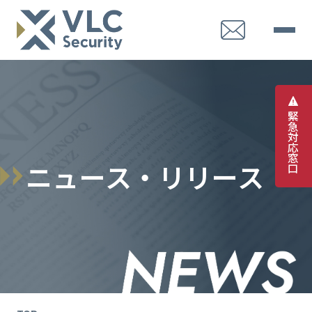
緊
急
対
応
窓
ニ
ュ
ー
ス
・
リ
リ
ー
ス
口