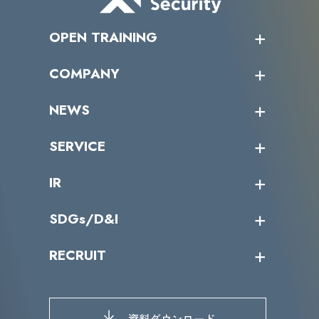
OPEN TRAINING
オープントレーニング一覧
COMPANY
受講者の声
企業情報トップ
NEWS
トップメッセージ
沿革
ニュース・リリース
SERVICE
ミッション／ビジョン
サイバーニュース
会社概要
コラム
課題からサービスを探す
IR
パートナー企業一覧
カテゴリー別サービス一覧
役員一覧
導入実績
IR情報トップ
SDGs/D&I
IRカレンダー
IRニュース
SDGs/D&Iトップ
RECRUIT
IRライブラリー
当グループのマテリアリティ
株主総会関係
マテリアリティへの取り組み
採用情報トップ
株式情報
SDGs推進体制
募集職種一覧
電子公告
D&Iの取り組み
メッセージ
資料ダウンロード