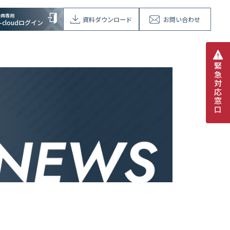
会員専用
資料ダウンロード
お問い合わせ
V-cloudログイン
緊
急
対
応
窓
口