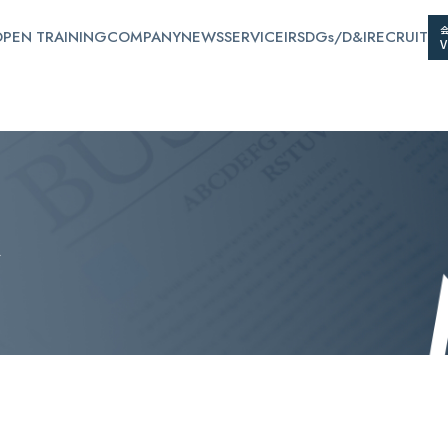
PEN TRAINING
COMPANY
NEWS
SERVICE
IR
SDGs/D&I
RECRUIT
ス