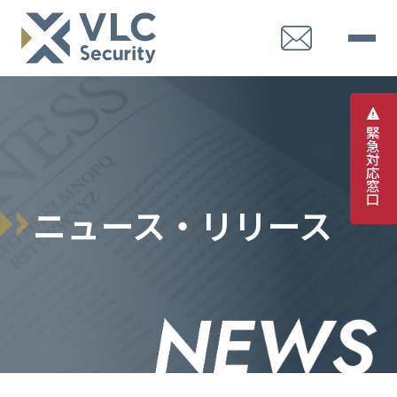
緊
急
対
応
窓
口
ニュース・リリース