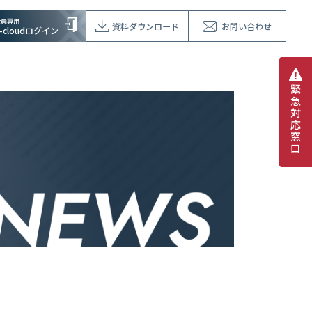
会員専用
資料ダウンロード
お問い合わせ
V-cloudログイン
緊
急
対
応
窓
口