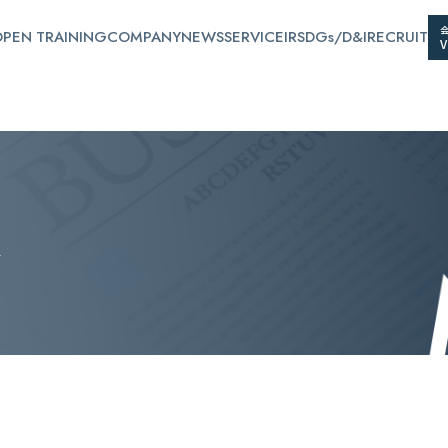
PEN TRAINING
COMPANY
NEWS
SERVICE
IR
SDGs/D&I
RECRUIT
ス