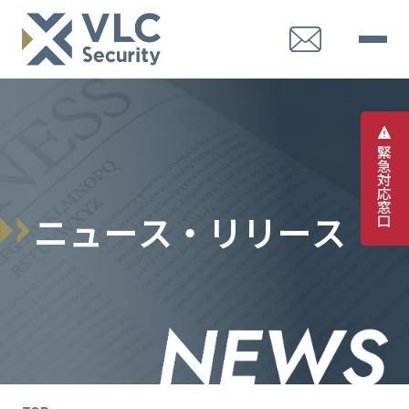
緊
急
対
応
窓
ニ
ュ
ー
ス
・
リ
リ
ー
ス
口