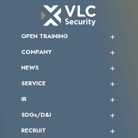
OPEN TRAINING
オープントレーニング一覧
COMPANY
受講者の声
企業情報トップ
NEWS
トップメッセージ
沿革
ニュース・リリース
SERVICE
ミッション／ビジョン
サイバーニュース
会社概要
コラム
課題からサービスを探す
IR
パートナー企業一覧
カテゴリー別サービス一覧
役員一覧
導入実績
IR情報トップ
SDGs/D&I
IRカレンダー
IRニュース
SDGs/D&Iトップ
RECRUIT
IRライブラリー
当グループのマテリアリティ