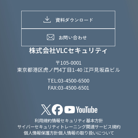
株主総会関係
マテリアリティへの取り組み
採用情報トップ
株式情報
SDGs推進体制
募集職種一覧
電子公告
D&Iの取り組み
メッセージ
資料ダウンロード
よくあるご質問
メンバーインタビュー
データで知るVLCセキュリティ
お問い合わせ
福利厚生
株式会社VLCセキュリティ
〒105-0001
東京都港区虎ノ門4丁目1-40 江戸見坂森ビル
TEL:03-4500-6500
FAX:03-4500-6501
利用規約
情報セキュリティ基本方針
サイバーセキュリティトレーニング関連サービス規約
個人情報保護方針
個人情報の取り扱いについて