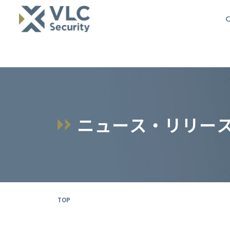
O
ニ
ュ
ー
ス
・
リ
リ
ー
TOP