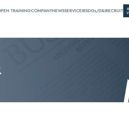
PEN TRAINING
COMPANY
NEWS
SERVICE
IR
SDGs/D&I
RECRUIT
ス