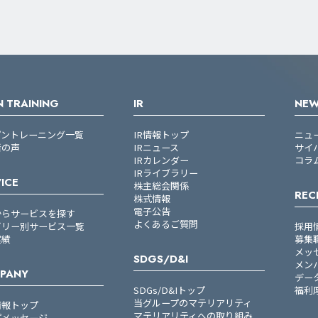
 TRAINING
IR
NE
プントレーニング一覧
IR情報トップ
ニュ
者の声
IRニュース
サイ
IRカレンダー
コラ
IRライブラリー
ICE
株主総会関係
REC
株式情報
電子公告
からサービスを探す
よくあるご質問
ゴリー別サービス一覧
採用
実績
募集
メッ
SDGS/D&I
メン
PANY
デー
SDGs/D&Iトップ
福利
当グループのマテリアリティ
情報トップ
マテリアリティへの取り組み
プメッセージ