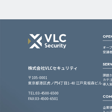
OPEN
オー
受講
SERV
株式会社VLCセキュリティ
課題
〒105-0001
カテ
東京都港区虎ノ門4丁目1-40 江戸見坂森ビル
導入
TEL:03-4500-6500
COM
FAX:03-4500-6501
企業
トッ