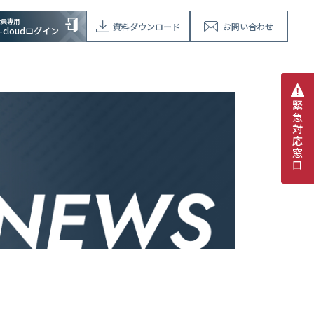
会員専用
資料ダウンロード
お問い合わせ
V-cloudログイン
緊
急
対
応
窓
口