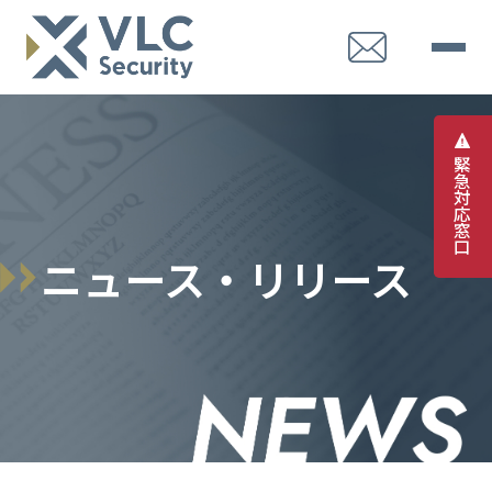
緊
急
対
応
窓
口
ニュース・リリース