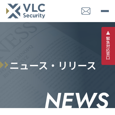
緊
急
対
応
窓
口
ニュース・リリース