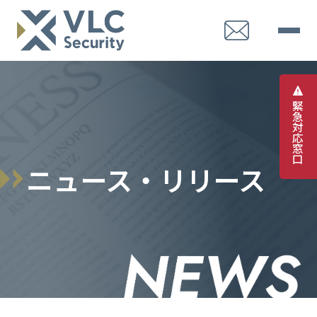
緊
急
対
応
窓
口
ニュース・リリース