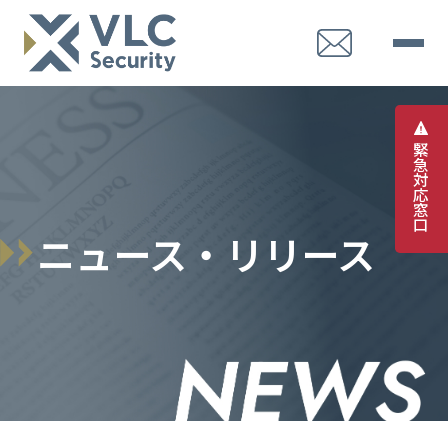
緊
急
対
応
窓
口
ニュース・リリース