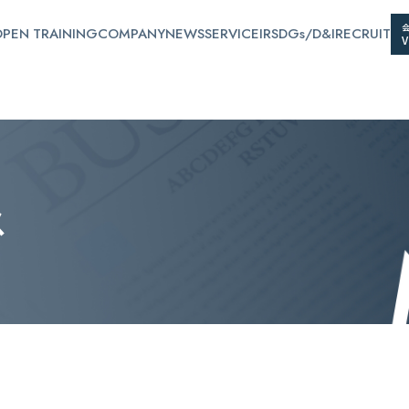
PEN TRAINING
COMPANY
NEWS
SERVICE
IR
SDGs/D&I
RECRUIT
ス