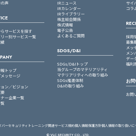
者の声
IRニュース
サイ
IRカレンダー
コラ
IRライブラリー
ICE
株主総会関係
REC
株式情報
電子公告
からサービスを探す
よくあるご質問
ゴリー別サービス一覧
採用
実績
募集
メッ
SDGS/D&I
メン
PANY
デー
SDGs/D&Iトップ
福利
当グループのマテリアリティ
情報トップ
マテリアリティへの取り組み
プメッセージ
SDGs推進体制
お問
D&Iの取り組み
ション／ビジョン
概要
お問
トナー企業一覧
一覧
イバーセキュリティトレーニング関連サービス規約
個人情報保護方針
個人情報の取り扱いに
© VLC SECURITY CO., LTD.