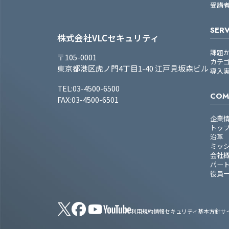
受講
SERV
株式会社VLCセキュリティ
課題
〒105-0001
カテ
東京都港区虎ノ門4丁目1-40 江戸見坂森ビル
導入
TEL:03-4500-6500
COM
FAX:03-4500-6501
企業
トッ
沿革
ミッ
会社
パー
役員
利用規約
情報セキュリティ基本方針
サ