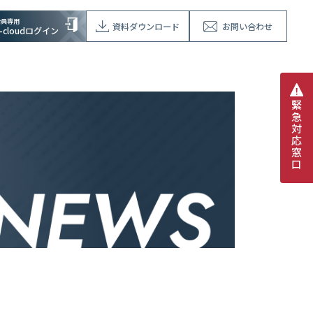
会員専用
資料ダウンロード
お問い合わせ
V-cloudログイン
緊
急
対
応
窓
口