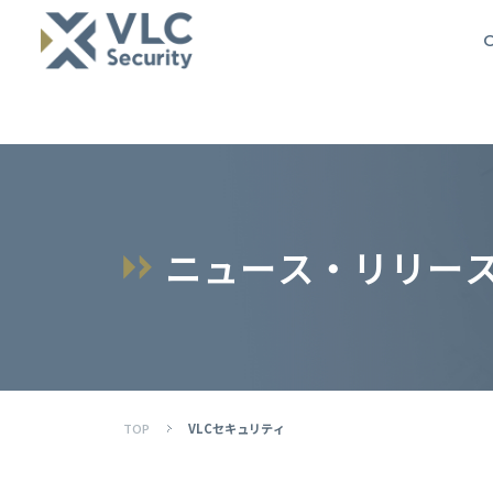
O
ニ
ュ
ー
ス
・
リ
リ
ー
TOP
VLCセキュリティ