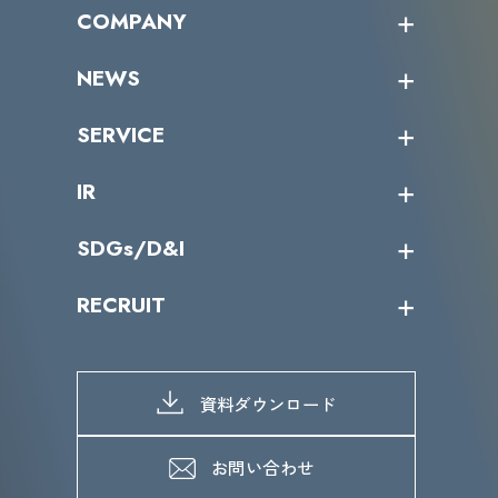
オープントレーニング一覧
COMPANY
受講者の声
企業情報トップ
NEWS
トップメッセージ
沿革
ニュース・リリース
SERVICE
ミッション／ビジョン
サイバーニュース
会社概要
コラム
課題からサービスを探す
IR
パートナー企業一覧
カテゴリー別サービス一覧
役員一覧
導入実績
IR情報トップ
SDGs/D&I
IRカレンダー
IRニュース
SDGs/D&Iトップ
RECRUIT
IRライブラリー
当グループのマテリアリティ
株主総会関係
マテリアリティへの取り組み
採用情報トップ
株式情報
SDGs推進体制
募集職種一覧
電子公告
D&Iの取り組み
メッセージ
資料ダウンロード
よくあるご質問
メンバーインタビュー
データで知るVLCセキュリティ
お問い合わせ
福利厚生