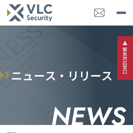
緊
急
対
応
窓
ニ
ュ
ー
ス
・
リ
リ
ー
ス
口