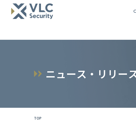
O
ニ
ュ
ー
ス
・
リ
リ
ー
TOP