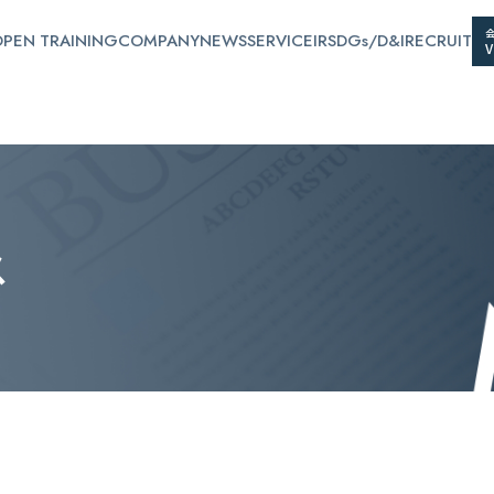
PEN TRAINING
COMPANY
NEWS
SERVICE
IR
SDGs/D&I
RECRUIT
ス