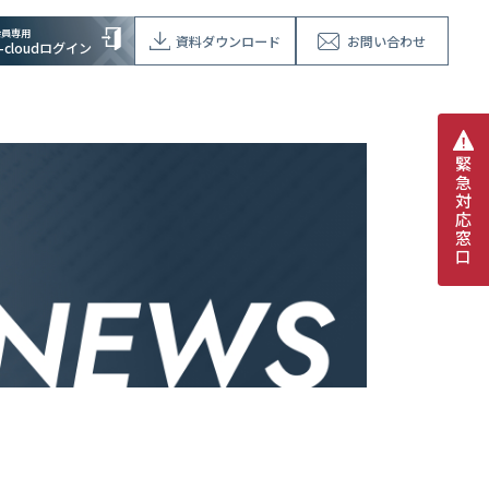
会員専用
資料ダウンロード
お問い合わせ
V-cloudログイン
緊
急
対
応
窓
口