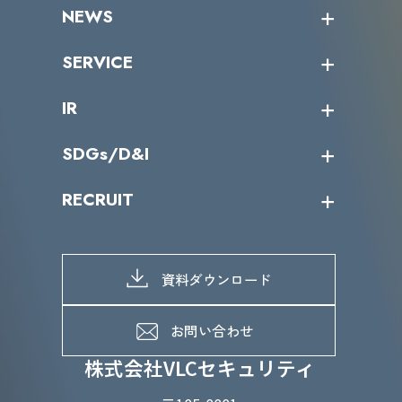
企業情報トップ
NEWS
トップメッセージ
沿革
ニュース・リリース
SERVICE
ミッション／ビジョン
サイバーニュース
会社概要
コラム
課題からサービスを探す
IR
パートナー企業一覧
カテゴリー別サービス一覧
役員一覧
導入実績
IR情報トップ
SDGs/D&I
IRカレンダー
IRニュース
SDGs/D&Iトップ
RECRUIT
IRライブラリー
当グループのマテリアリティ
株主総会関係
マテリアリティへの取り組み
採用情報トップ
株式情報
SDGs推進体制
募集職種一覧
電子公告
D&Iの取り組み
メッセージ
資料ダウンロード
よくあるご質問
メンバーインタビュー
データで知るVLCセキュリティ
お問い合わせ
福利厚生
株式会社VLCセキュリティ