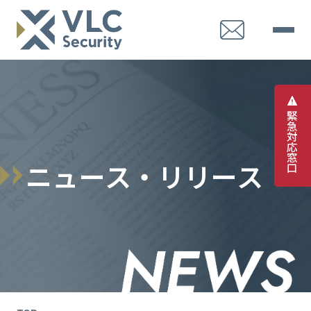
緊
急
対
応
窓
ニ
ュ
ー
ス
・
リ
リ
ー
ス
口