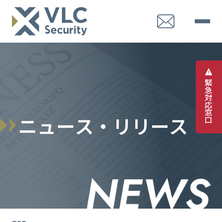
緊
急
対
応
窓
ニ
ュ
ー
ス
・
リ
リ
ー
ス
口