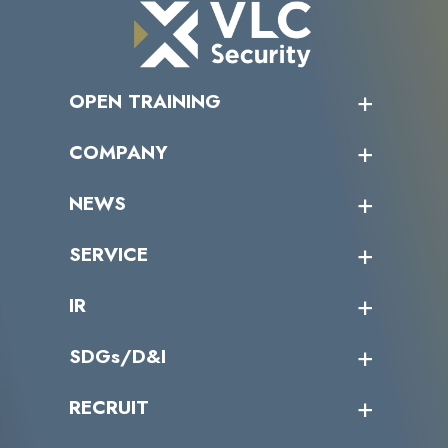
OPEN TRAINING
オープントレーニング一覧
COMPANY
受講者の声
企業情報トップ
NEWS
トップメッセージ
沿革
ニュース・リリース
SERVICE
ミッション／ビジョン
サイバーニュース
会社概要
コラム
課題からサービスを探す
IR
パートナー企業一覧
カテゴリー別サービス一覧
役員一覧
導入実績
IR情報トップ
SDGs/D&I
IRカレンダー
IRニュース
SDGs/D&Iトップ
RECRUIT
IRライブラリー
当グループのマテリアリティ
株主総会関係
マテリアリティへの取り組み
採用情報トップ