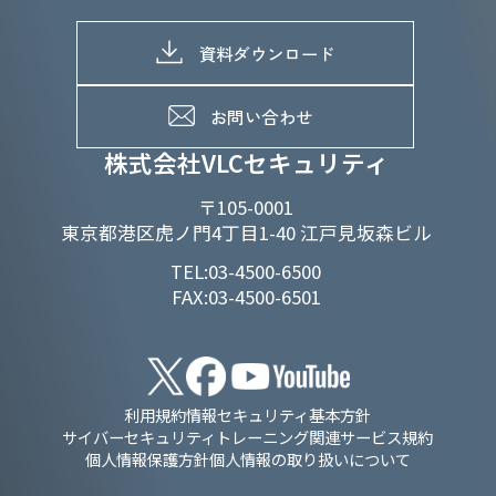
株式情報
SDGs推進体制
募集職種一覧
電子公告
D&Iの取り組み
メッセージ
資料ダウンロード
よくあるご質問
メンバーインタビュー
データで知るVLCセキュリティ
お問い合わせ
福利厚生
株式会社VLCセキュリティ
〒105-0001
東京都港区虎ノ門4丁目1-40 江戸見坂森ビル
TEL:03-4500-6500
FAX:03-4500-6501
利用規約
情報セキュリティ基本方針
サイバーセキュリティトレーニング関連サービス規約
個人情報保護方針
個人情報の取り扱いについて