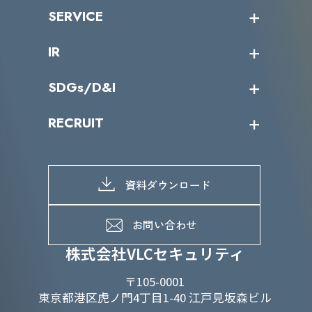
沿革
ニュース・リリース
SERVICE
ミッション／ビジョン
サイバーニュース
会社概要
コラム
課題からサービスを探す
IR
パートナー企業一覧
カテゴリー別サービス一覧
役員一覧
導入実績
IR情報トップ
SDGs/D&I
IRカレンダー
IRニュース
SDGs/D&Iトップ
RECRUIT
IRライブラリー
当グループのマテリアリティ
株主総会関係
マテリアリティへの取り組み
採用情報トップ
株式情報
SDGs推進体制
募集職種一覧
電子公告
D&Iの取り組み
メッセージ
資料ダウンロード
よくあるご質問
メンバーインタビュー
データで知るVLCセキュリティ
お問い合わせ
福利厚生
株式会社VLCセキュリティ
〒105-0001
東京都港区虎ノ門4丁目1-40 江戸見坂森ビル