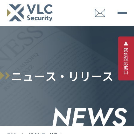
緊
急
対
応
窓
ニ
ュ
ー
ス
・
リ
リ
ー
ス
口