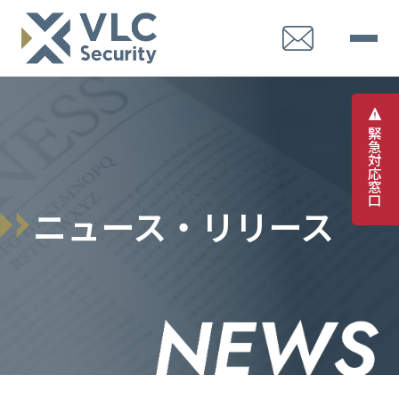
緊
急
対
応
窓
口
ニュース・リリース