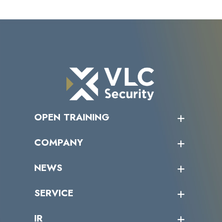
OPEN TRAINING
オープントレーニング一覧
COMPANY
受講者の声
企業情報トップ
NEWS
トップメッセージ
沿革
ニュース・リリース
SERVICE
ミッション／ビジョン
サイバーニュース
会社概要
コラム
課題からサービスを探す
IR
パートナー企業一覧