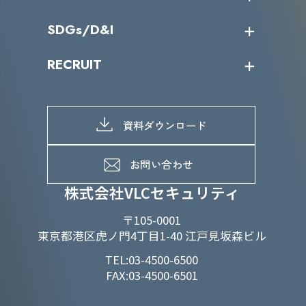
カテゴリー別サービス一覧
役員一覧
導入実績
IR情報トップ
SDGs/D&I
IRカレンダー
IRニュース
SDGs/D&Iトップ
RECRUIT
IRライブラリー
当グループのマテリアリティ
株主総会関係
マテリアリティへの取り組み
採用情報トップ
株式情報
SDGs推進体制
募集職種一覧
電子公告
D&Iの取り組み
メッセージ
資料ダウンロード
よくあるご質問
メンバーインタビュー
データで知るVLCセキュリティ
お問い合わせ
福利厚生
株式会社VLCセキュリティ
〒105-0001
東京都港区虎ノ門4丁目1-40 江戸見坂森ビル
TEL:03-4500-6500
FAX:03-4500-6501