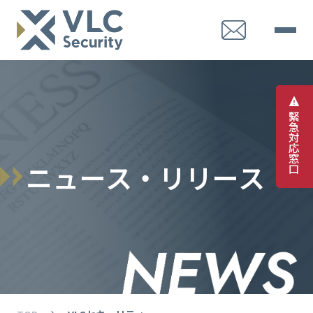
緊
急
対
応
窓
ニ
ュ
ー
ス
・
リ
リ
ー
ス
口