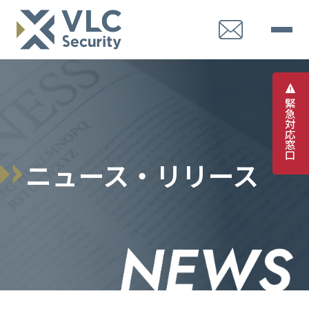
緊
急
対
応
窓
口
ニュース・リリース