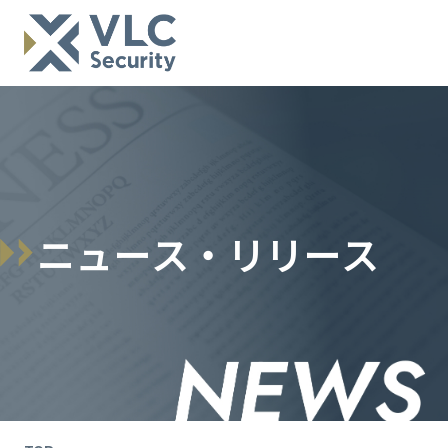
ニ
ュ
ー
ス
・
リ
リ
ー
ス