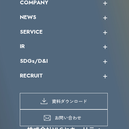
COMPANY
受講者の声
企業情報トップ
NEWS
トップメッセージ
沿革
ニュース・リリース
SERVICE
ミッション／ビジョン
サイバーニュース
会社概要
コラム
課題からサービスを探す
IR
パートナー企業一覧
カテゴリー別サービス一覧
役員一覧
導入実績
IR情報トップ
SDGs/D&I
IRカレンダー
IRニュース
SDGs/D&Iトップ
RECRUIT
IRライブラリー
当グループのマテリアリティ
株主総会関係
マテリアリティへの取り組み
採用情報トップ
株式情報
SDGs推進体制
募集職種一覧
電子公告
D&Iの取り組み
メッセージ
資料ダウンロード
よくあるご質問
メンバーインタビュー
データで知るVLCセキュリティ
お問い合わせ
福利厚生