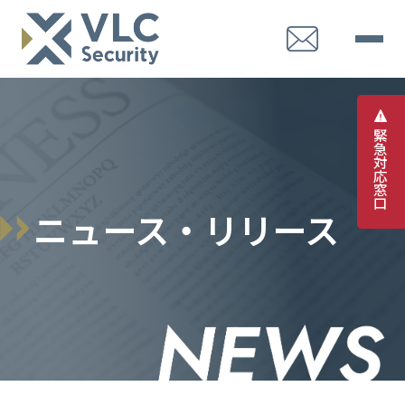
緊
急
対
応
窓
口
ニュース・リリース