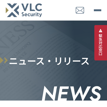
緊
急
対
応
窓
口
ニュース・リリース