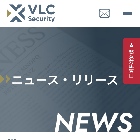
緊
急
対
応
窓
ニ
ュ
ー
ス
・
リ
リ
ー
ス
口