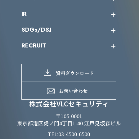
サイバーニュース
会社概要
コラム
課題からサービスを探す
IR
パートナー企業一覧
カテゴリー別サービス一覧
役員一覧
導入実績
IR情報トップ
SDGs/D&I
IRカレンダー
IRニュース
SDGs/D&Iトップ
RECRUIT
IRライブラリー
当グループのマテリアリティ
株主総会関係
マテリアリティへの取り組み
採用情報トップ
株式情報
SDGs推進体制
募集職種一覧
電子公告
D&Iの取り組み
メッセージ
資料ダウンロード
よくあるご質問
メンバーインタビュー
データで知るVLCセキュリティ
お問い合わせ
福利厚生
株式会社VLCセキュリティ
〒105-0001
東京都港区虎ノ門4丁目1-40 江戸見坂森ビル
TEL:03-4500-6500