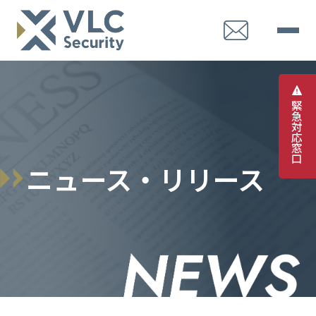
緊
急
対
応
窓
口
ニュース・リリース