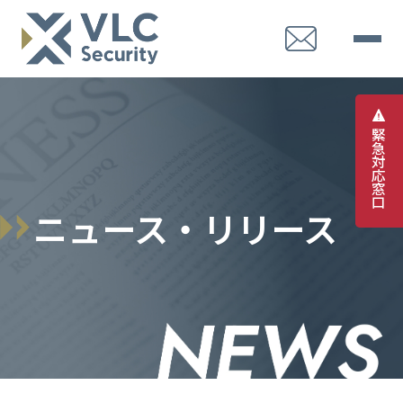
緊
急
対
応
窓
口
ニュース・リリース