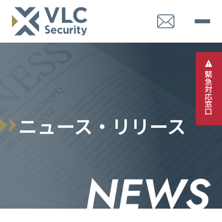
緊
急
対
応
窓
口
ニュース・リリース