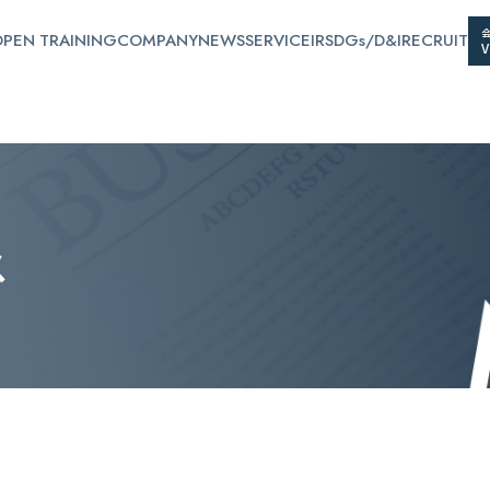
PEN TRAINING
COMPANY
NEWS
SERVICE
IR
SDGs/D&I
RECRUIT
ス