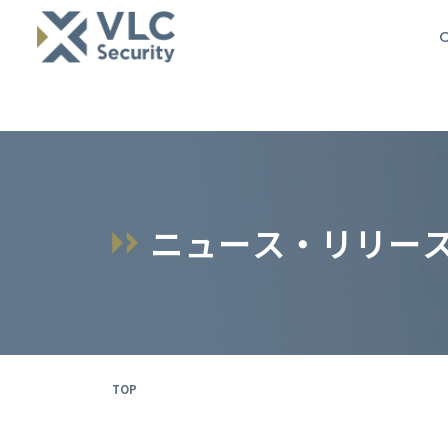
O
ニ
ュ
ー
ス
・
リ
リ
ー
TOP