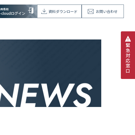
会員専用
資料ダウンロード
お問い合わせ
V-cloudログイン
緊
急
対
応
窓
口