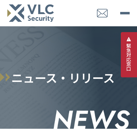
緊
急
対
応
窓
口
ニュース・リリース