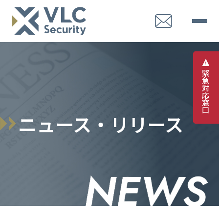
緊
急
対
応
窓
口
ニュース・リリース