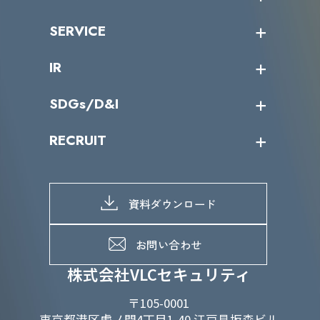
トップメッセージ
沿革
ニュース・リリース
SERVICE
ミッション／ビジョン
サイバーニュース
会社概要
コラム
課題からサービスを探す
IR
パートナー企業一覧
カテゴリー別サービス一覧
役員一覧
導入実績
IR情報トップ
SDGs/D&I
IRカレンダー
IRニュース
SDGs/D&Iトップ
RECRUIT
IRライブラリー
当グループのマテリアリティ
株主総会関係
マテリアリティへの取り組み
採用情報トップ
株式情報
SDGs推進体制
募集職種一覧
電子公告
D&Iの取り組み
メッセージ
資料ダウンロード
よくあるご質問
メンバーインタビュー
データで知るVLCセキュリティ
お問い合わせ
福利厚生
株式会社VLCセキュリティ
〒105-0001
東京都港区虎ノ門4丁目1-40 江戸見坂森ビル