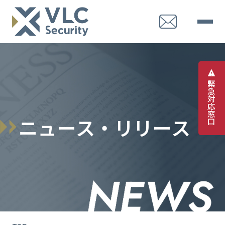
緊
急
対
応
窓
ニ
ュ
ー
ス
・
リ
リ
ー
ス
口