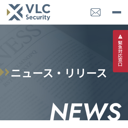
緊
急
対
応
窓
口
ニュース・リリース