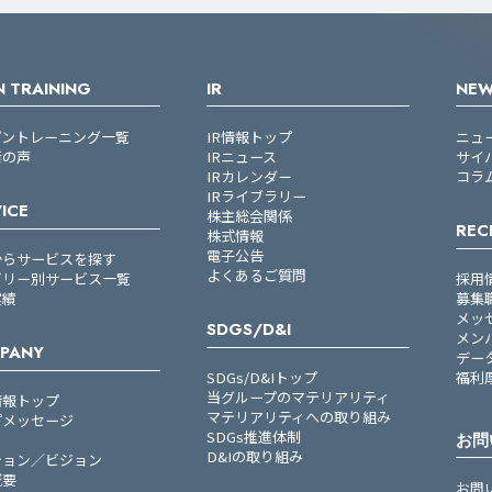
 TRAINING
IR
NE
プントレーニング一覧
IR情報トップ
ニュ
者の声
IRニュース
サイ
IRカレンダー
コラ
IRライブラリー
ICE
株主総会関係
REC
株式情報
電子公告
からサービスを探す
よくあるご質問
ゴリー別サービス一覧
採用
実績
募集
メッ
SDGS/D&I
メン
PANY
デー
SDGs/D&Iトップ
福利
当グループのマテリアリティ
情報トップ
マテリアリティへの取り組み
プメッセージ
SDGs推進体制
お問
D&Iの取り組み
ション／ビジョン
概要
お問