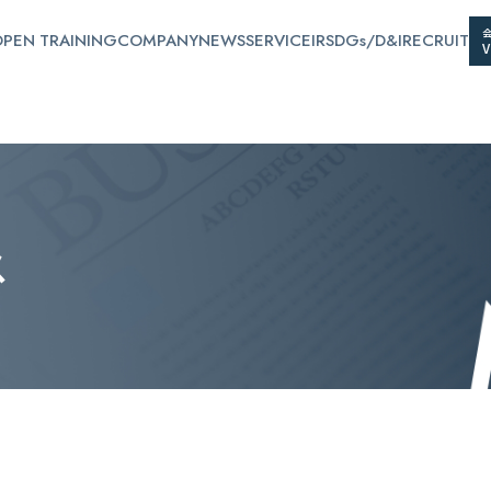
PEN TRAINING
COMPANY
NEWS
SERVICE
IR
SDGs/D&I
RECRUIT
ス