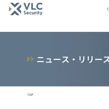
O
ニ
ュ
ー
ス
・
リ
リ
ー
TOP