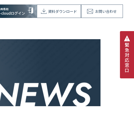
会員専用
資料ダウンロード
お問い合わせ
V-cloudログイン
緊
急
対
応
窓
口