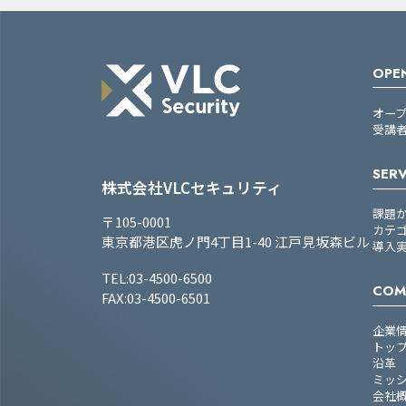
OPEN
オー
受講
SERV
株式会社VLCセキュリティ
課題
〒105-0001
カテ
東京都港区虎ノ門4丁目1-40 江戸見坂森ビル
導入
TEL:03-4500-6500
COM
FAX:03-4500-6501
企業
トッ
沿革
ミッ
会社